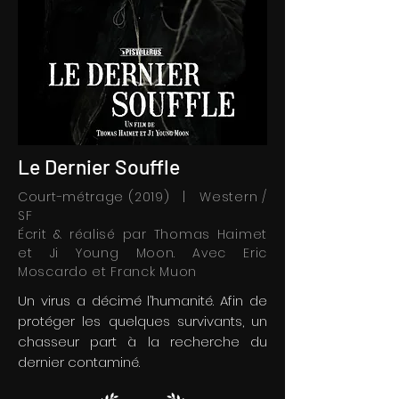
Le Dernier Souffle
Court-métrage (2019) | Western /
SF
Écrit & réalisé par Thomas Haimet
et Ji Young Moon. Avec Eric
Moscardo et Franck Muon
Un virus a décimé l’humanité. Afin de
protéger les quelques survivants, un
chasseur part à la recherche du
dernier contaminé.